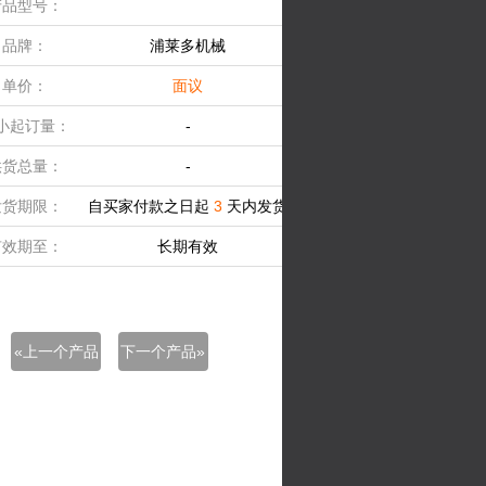
产品型号：
品牌：
浦莱多机械
单价：
面议
小起订量：
-
供货总量：
-
发货期限：
自买家付款之日起
3
天内发货
有效期至：
长期有效
«上一个产品
下一个产品»